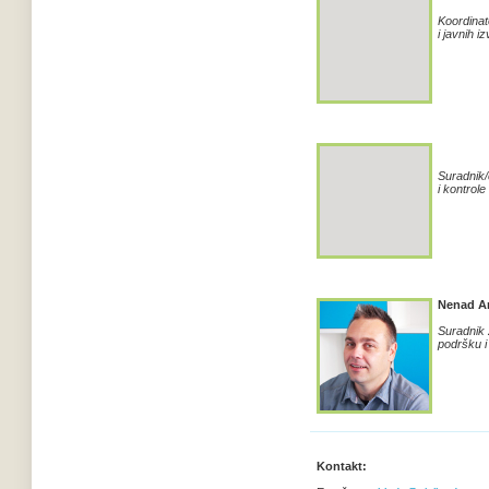
Koordinat
i javnih i
Suradnik/
i kontrole
Nenad A
Suradn
ik
podršku i
Kontakt: