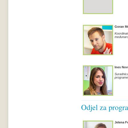
Goran M
Koordinat
međunaro
Ines Nov
Suradnica
programe 
Odjel za progr
Jelena Fe