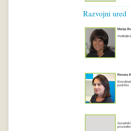
Razvojni ured
Marija B
Voditelji
Renata 
Koordinat
podrške
Suradnik
provedbe 