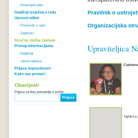
- Financijski plan
Pravilnik o ustrojs
Godišnji izvještaj o radu
Upravni odbor
Organizacijska str
- Poslovnik o radu
- Zapisnici
Stručna služba Zaklade
Upraviteljica N
Pristup informacijama
- Natječaji
- Javna nabava
Cvjetana
Prijava nepravilnosti
Kako nas pronaći
Obavijesti
Prijava na listu primatelja e-pošte:
Tajnik/ca 