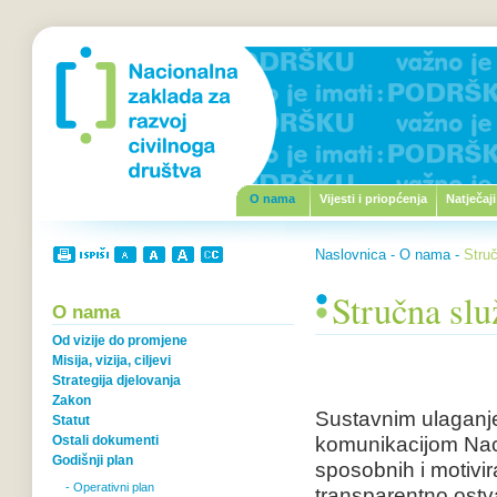
O nama
Vijesti i priopćenja
Natječaji
Naslovnica
-
O nama
-
Stru
Stručna slu
O nama
Od vizije do promjene
Misija, vizija, ciljevi
Strategija djelovanja
Zakon
Sustavnim ulaganje
Statut
komunikacijom Naci
Ostali dokumenti
Godišnji plan
sposobnih i motivi
- Operativni plan
transparentno ostv