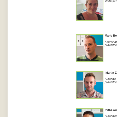
Voditeljic
Mario B
Koordinat
provedbe
M
artin Z
Suradnik 
provedbe 
Petra Ja
Suradnic