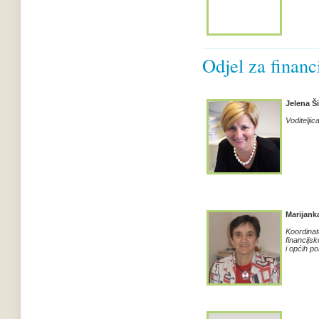
Odjel za financ
Jelena Š
Voditeljic
Marijank
Koordinat
financijs
i općih p