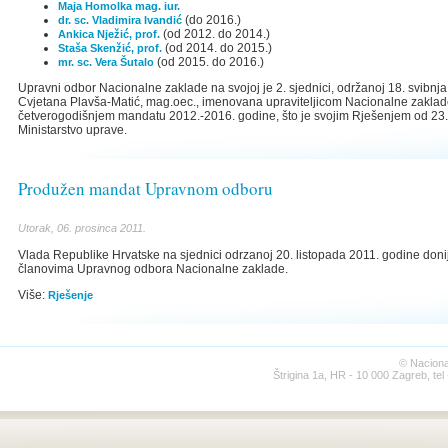
Maja Homolka mag. iur.
(do 2016.)
dr. sc. Vladimira Ivandić
(od 2012. do 2014.)
Ankica Nježić, prof.
(od 2014. do 2015.)
Staša Skenžić, prof.
(od 2015. do 2016.)
mr. sc. Vera Šutalo
Upravni odbor Nacionalne zaklade na svojoj je 2. sjednici, održanoj 18. svibnj
Cvjetana Plavša-Matić, mag.oec., imenovana upraviteljicom Nacionalne zaklade
četverogodišnjem mandatu 2012.-2016. godine, što je svojim Rješenjem od 23. 
Ministarstvo uprave.
Produžen mandat Upravnom odboru
Utorak, 06. prosinca 2011.
Vlada Republike Hrvatske na sjednici odrzanoj 20. listopada 2011. godine don
članovima Upravnog odbora Nacionalne zaklade.
Više:
Rješenje
© Naciona
Štrigina 1a, HR - 10 000 Zagreb, tel