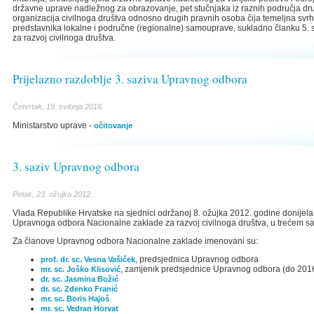
državne uprave nadležnog za obrazovanje, pet stučnjaka iz raznih područja druš
organizacija civilnoga društva odnosno drugih pravnih osoba čija temeljna svrha
predstavnika lokalne i područne (regionalne) samouprave, sukladno članku 5. 
za razvoj civilnoga društva.
Prijelazno razdoblje 3. saziva Upravnog odbora
Četvrtak, 19. svibnja 2016.
Ministarstvo uprave -
očitovanje
3. saziv Upravnog odbora
Petak, 23. ožujka 2012.
Vlada Republike Hrvatske na sjednici održanoj 8. ožujka 2012. godine donijel
Upravnoga odbora Nacionalne zaklade za razvoj civilnoga društva, u trećem sa
Za članove Upravnog odbora Nacionalne zaklade imenovani su:
, predsjednica Upravnog odbora
prof. dr. sc. Vesna Vašiček
, zamjenik predsjednice Upravnog odbora (do 2016
mr. sc. Joško Klisović
dr. sc. Jasmina Božić
dr. sc. Zdenko Franić
mr. sc. Boris Hajoš
mr. sc. Vedran Horvat