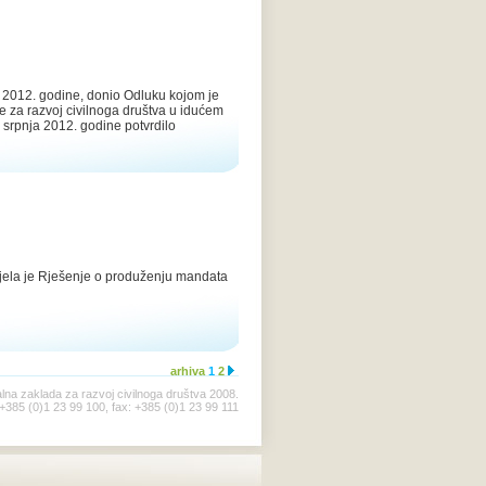
a 2012. godine, donio Odluku kojom je
 za razvoj civilnoga društva u idućem
srpnja 2012. godine potvrdilo
ijela je Rješenje o produženju mandata
arhiva
1
2
lna zaklada za razvoj civilnoga društva 2008.
 +385 (0)1 23 99 100, fax: +385 (0)1 23 99 111