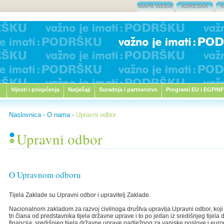
MAPA WEBA
ADRESAR
Vijesti i priopćenja
Natječaji
Suradnja i partnerstvo
Programi EU i EGP/NF
Naslovnica
-
O nama
-
Upravni odbor
Upravni odbor
O Upravnom odboru
Tijela Zaklade su Upravni odbor i upravitelj Zaklade.
Nacionalnom zakladom za razvoj civilnoga društva upravlja Upravni odbor, koji
tri člana od predstavnika tijela državne uprave i to po jedan iz središnjeg tije
financija, središnjeg tijela državne uprave nadležnog za vanjske poslove i europs