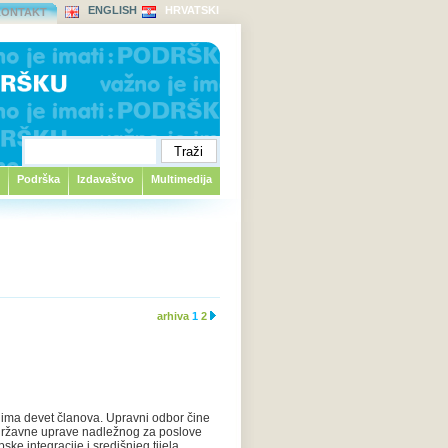
ENGLISH
HRVATSKI
KONTAKT
Podrška
Izdavaštvo
Multimedija
arhiva
1
2
 ima devet članova. Upravni odbor čine
la državne uprave nadležnog za poslove
ke integracije i središnjeg tijela