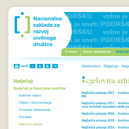
O nama
Vijesti i priopćenja
Natječaji
Naslovnica
-
Natječaji
-
Natj
cjelovita arh
Natječaji
Natječaji za financijske podrške
Najčešća pitanja 2017. - Institu
- Kalendar objave
RH
- Objave i dokumentacija
Najčešća pitanja 2017. - Instit
nisu koristile navedeni oblik p
- Postupak odobravanja
Najčešća pitanja 2016. - Instit
- Rezultati
Najčešća pitanja 2015. - Instit
- Najčešća pitanja
Najčešća pitanja 2014. - Instit